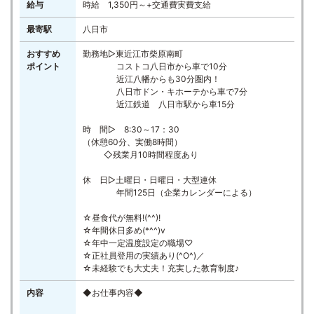
給与
時給 1,350円～+交通費実費支給
最寄駅
八日市
おすすめ
勤務地▷東近江市柴原南町
ポイント
コストコ八日市から車で10分
近江八幡からも30分圏内！
八日市ドン・キホーテから車で7分
近江鉄道 八日市駅から車15分
時 間▷ 8:30～17：30
（休憩60分、実働8時間）
◇残業月10時間程度あり
休 日▷土曜日・日曜日・大型連休
年間125日（企業カレンダーによる）
☆昼食代が無料!(^^)!
☆年間休日多め(*^^)v
☆年中一定温度設定の職場♡
☆正社員登用の実績あり(^O^)／
☆未経験でも大丈夫！充実した教育制度♪
内容
◆お仕事内容◆