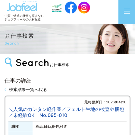
JobFeel
滋賀で派遣の仕事を探すなら
ジョブフィールの人材派遣
お仕事検索
Search
お仕事検索
仕事の詳細
検索結果一覧へ戻る
最終更新日：2026/04/20
＼人気のカンタン軽作業／フェルト生地の検査や梱包
／未経験OK No.095-010
職種
検品,日勤,梱包,検査