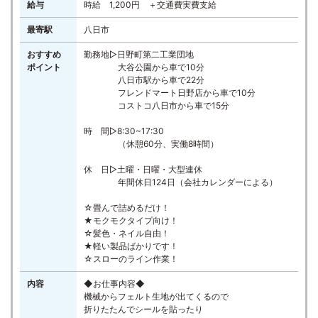
給与
時給 1,200円 ＋交通費実費支給
最寄駅
八日市
おすすめ
勤務地▷日野町第二工業団地
ポイント
大谷公園から車で10分
八日市駅から車で22分
フレンドマート日野店から車で10分
コストコ八日市から車で15分
時 間▷8:30~17:30
（休憩60分、実働8時間）
休 日▷土曜・日曜・大型連休
年間休日124日（会社カレンダーによる）
☆畳んで詰めるだけ！
★モクモクタイプ向け！
☆髪色・ネイル自由！
★軽い製品ばかりです！
☆スローのライン作業！
内容
◆お仕事内容◆
機械からフェルト生地が出てくるので
折りたたんでシールを貼ったり