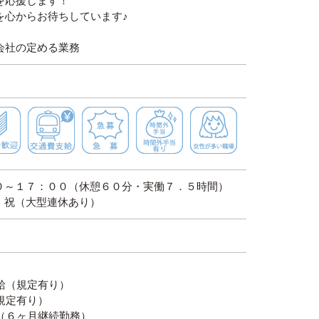
を応援します！
を心からお待ちしています♪
会社の定める業務
高時給
初心者歓迎
交通費支給
急募
時間外手当有り
女性が多い
０～１７：００（休憩６０分・実働７．５時間）
・祝（大型連休あり）
給（規定有り）
規定有り）
（６ヶ月継続勤務）