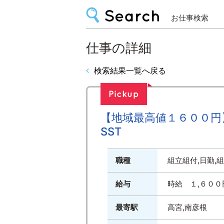
お仕事検索
仕事の詳細
検索結果一覧へ戻る
【地域最高値１６００円】
SST
職種
組立組付,日勤,
給与
時給 １,６０
最寄駅
高宮,南彦根