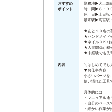
おすすめ
勤務地▶犬上郡
ポイント
時 間▶８：３
休 日▶土日祝
最寄駅▶高宮駅
★あと１０名の
★ハンドメイド
★ネイルＯＫ♪
★人間関係が穏
★未経験でも先
内容
＼はじめてでも
▼お仕事内容
小さいパーツを
使い慣れた工具
具体的には…
・マニュアル通
・自分のペース
・細かい作業が