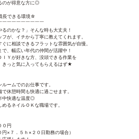
るのが得意な方に◎
成長できる環境☆
￣￣￣￣￣￣￣￣￣￣
やるのかな？」そんな時も大丈夫！
ッフが、イチから丁寧に教えてくれます。
すぐに相談できるフラットな雰囲気が自慢。
まで、幅広い年代の仲間が活躍中！
ＤＩＹが好きな方、没頭できる作業を
、きっと気に入ってもらえるはず★
ンルームでのお仕事です。
備で休憩時間も快適に過ごせます。
年中快適な温度◎
しめるネイルＯＫな職場です。
００円
０円×７．５ｈ×２０日勤務の場合）