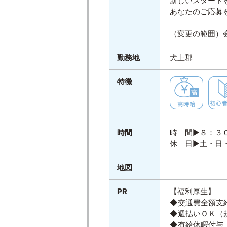
新しいスタート
あなたのご応募
（変更の範囲）
勤務地
犬上郡
特徴
時間
時 間▶８：３
休 日▶土・日
地図
PR
【福利厚生】
◆交通費全額支
◆週払いＯＫ（
◆有給休暇付与