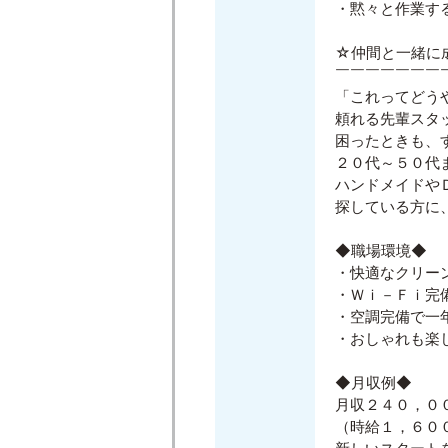
・黙々と作業す
☆仲間と一緒に
￣￣￣￣￣￣￣
「これってどう
頼れる先輩スタ
困ったときも、
２０代～５０代
ハンドメイドや
探している方に
◆職場環境◆
・快適なクリー
・Ｗｉ－Ｆｉ完
・空調完備で一
・おしゃれも楽
◆月収例◆
月収２４０，０
（時給１，６０