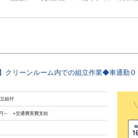
クリーンルーム内での組立作業◆車通勤ＯＫ N
組立組付
０円～ +交通費実費支給