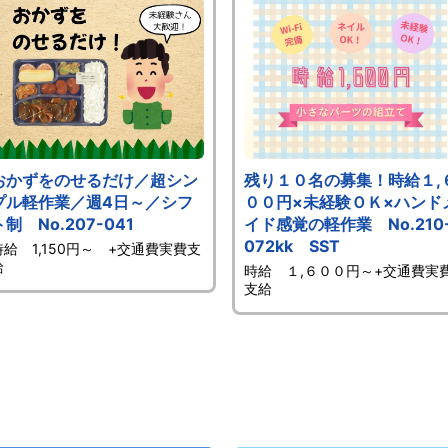
おかずをのせるだけ／超シン
残り１０名の募集！時給１,
プル軽作業／週4日～／シフ
００円×未経験ＯＫ×ハンド
ト制 No.207-041
イド感覚の軽作業 No.210
072kk SST
時給 1,150円～ +交通費実費支
給
時給 １,６００円～+交通費実
支給