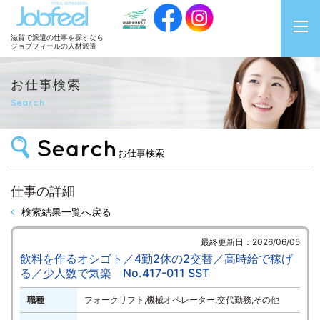
JobFeel
滋賀で派遣の仕事を探すなら
ジョブフィールの人材派遣
お仕事検索
Search
お仕事検索
仕事の詳細
検索結果一覧へ戻る
最終更新日：2026/06/05
飲料を作るオシゴト／4勤2休の2交替／高時給で稼げ
る／少人数で気楽 No.417-011 SST
職種
フォークリフト,機械オペレーター,交代勤務,その他