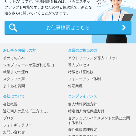
リットの1つです。実務経験を積めば、さらにステッ
プアップも可能です。あなたのやる気次第で、新たな
道をさらに開いていくことができます。
お仕事検索はこちら
お仕事をお探しの方
企業のご担当の方
初めての方へ
アウトソーシング導入メリット
ジョブフィールが
選ばれる理由
導入プロセス
就業までの流れ
特徴と相互比較
スタッフの声
フォローアップ体制
よくある質問
対応業種
会社について
コンプライアンス
会社概要
個人情報保護方針
近江商人の思想
「三方よし」
特定個人情報保護方針
ブログ
セクシュアルハラスメント
の防止に関
する規程
フォトギャラリー
母性健康管理規定
お問い合わせ