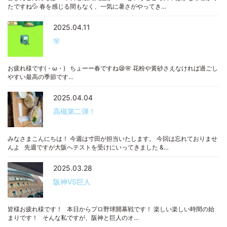
たですね💦 春を感じる間もなく、一気に暑さがやってき…
2025.04.11
🌸
お疲れ様です(・ω・) ちょーー春ですね😪🌸 花粉や黄砂さえなければ過ごし
やすい最高の季節です…
2025.04.04
高槻第二弾！
みなさまこんにちは！ 今週は寸田が担当いたします。 今回は忘れておりませ
んよ 先週ですが大阪へテストを受けにいってきました &…
2025.03.28
阪神VS巨人
皆様お疲れ様です！ 本日からプロ野球開幕戦です！ 楽しい楽しい時間の始
まりです！ そんな私ですが、阪神と巨人のオ…