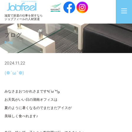
JobFeel
滋賀で派遣の仕事を探すなら
ジョブフィールの人材派遣
ブログ
Blog
2024.11.22
(❁´ω`❁)
みなさまおつかれさまです
٩(ˊωˋ*)و
お天気がいい日の湖南オフィスは
夏のように暑くなるのでまだまだアイスが
美味しく食べれます♪