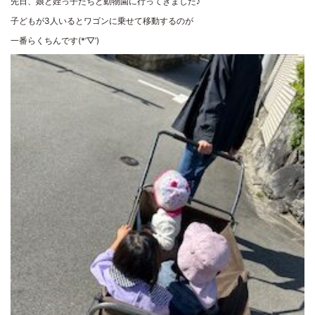
先日、娘と姪っ子たちと動物園に行ってきました♪
子どもが3人いるとワゴンに乗せて移動するのが
一番らくちんです(*’▽’)