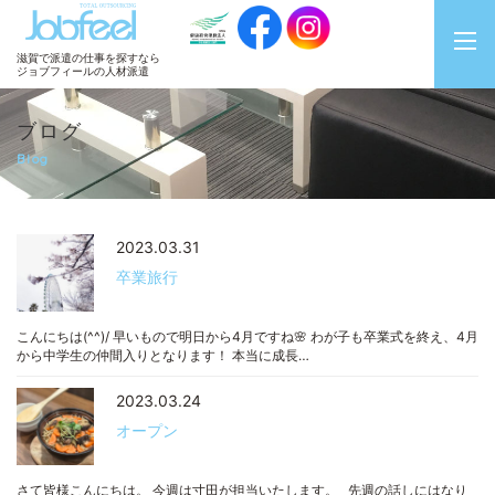
JobFeel
滋賀で派遣の仕事を探すなら
ジョブフィールの人材派遣
ブログ
Blog
2023.03.31
卒業旅行
こんにちは(^^)/ 早いもので明日から4月ですね🌸 わが子も卒業式を終え、4月
から中学生の仲間入りとなります！ 本当に成長…
2023.03.24
オープン
さて皆様こんにちは。 今週は寸田が担当いたします。 先週の話しにはなり