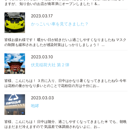
ますが、 知り合いのお店が南草津にオープンしました！ &…
2023.03.17
かっこいい車を見てきました？
皆様お疲れ様です！ 暖かい日が続きだいぶ過ごしやすくなりましたね マスク
の制限も緩和されましたが感染対策はしっかりしましょう！ …
2023.03.10
伏見稲荷大社 第２弾
皆様、こんにちは！ ３月に入り、日中はかなり暑くなってきましたね💦 今年
は花粉の量がかなり多いとのことで花粉症の方は十分にお…
2023.03.03
咆哮
皆様、こんにちは！ 日中は随分、過ごしやすくなってきました☀ でも、朝晩
はまだまだ冷えますので 気温差で体調崩されないよに、お…