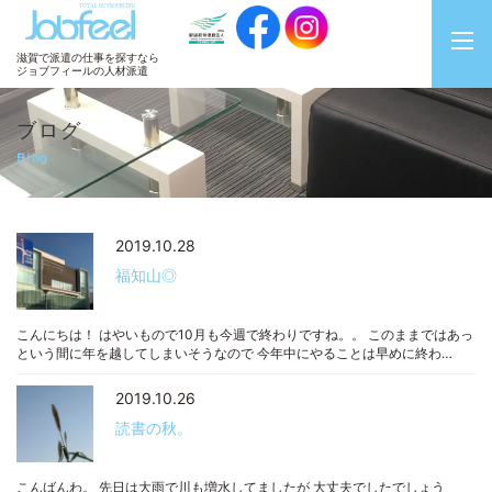
JobFeel
滋賀で派遣の仕事を探すなら
ジョブフィールの人材派遣
ブログ
Blog
2019.10.28
福知山◎
こんにちは！ はやいもので10月も今週で終わりですね。。 このままではあっ
という間に年を越してしまいそうなので 今年中にやることは早めに終わ…
2019.10.26
読書の秋。
こんばんわ。 先日は大雨で川も増水してましたが 大丈夫でしたでしょう