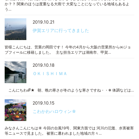
か？？ 関東のほうは度重なる大雨で 大変なことになっている地域もあるよ
う…
2019.10.21
伊賀エリアに行ってきました
皆様こんにちは、営業の岡田です！ 今年の4月から大阪の営業所から㈱ジョ
ブフィールに移籍しました。 主な担当エリアは湖南市、甲賀…
2019.10.18
ＯＫＩＳＨＩＭＡ
こんにちわ🌈★ 朝、晩の寒さが冬のような寒さですね・・❄ 体調などは…
2019.10.15
こわかわハロウィン☆
みなさんこんにちは☀ 今回の台風19号、関東方面では 河川の氾濫、水害被害
等ニュースで見ました。 被害に遭われました地域の方々…