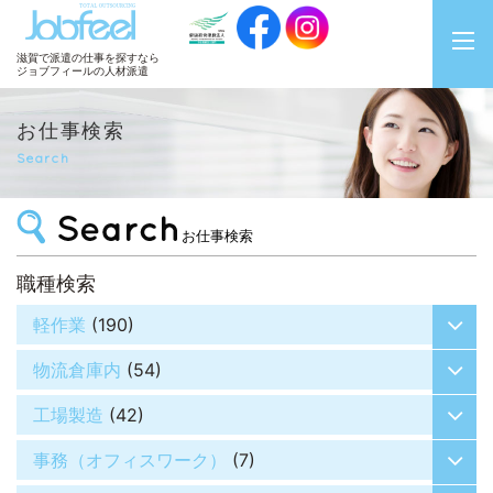
JobFeel
滋賀で派遣の仕事を探すなら
ジョブフィールの人材派遣
お仕事検索
Search
お仕事検索
職種検索
軽作業
(190)
物流倉庫内
(54)
工場製造
(42)
事務（オフィスワーク）
(7)