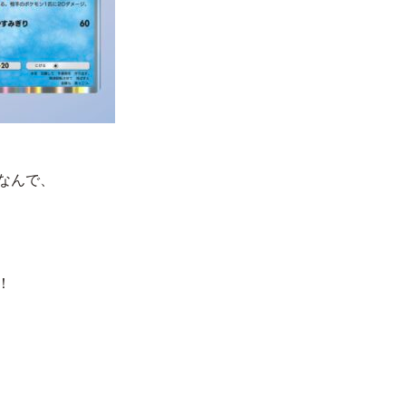
なんで、
！