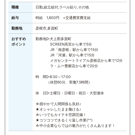
職種
日勤,組立組付,ラベル貼り,その他
給与
時給 1,600円 +交通費実費支給
勤務地
彦根市,多賀町
おすすめ
勤務地▷犬上郡多賀町
ポイント
SCREEN高宮から車で5分
JR「南彦根」駅から車で15分
JR「河瀬」駅から車で15分
メガセンタートライアル彦根店から車で12分
ラ・ムー豊郷店から車で20分
時 間▷8:30～17:00
（休憩60分、実働7.5時間）
休 日▷土曜日・日曜日・祝日・大型連休
☆穏やかで人間関係も良好♪
★オシャレしたまま働ける♪
☆いつでもカイテキ空調完備！
★コツコツできるくり返し作業(^^)
☆中小企業ならではの魅力がたくさんあります！