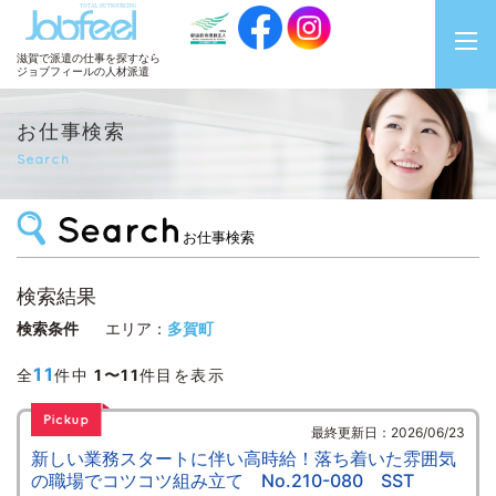
JobFeel
滋賀で派遣の仕事を探すなら
ジョブフィールの人材派遣
お仕事検索
Search
お仕事検索
検索結果
検索条件
エリア：
多賀町
11
全
件中
1〜11
件目を表示
最終更新日：2026/06/23
新しい業務スタートに伴い高時給！落ち着いた雰囲気
の職場でコツコツ組み立て No.210-080 SST