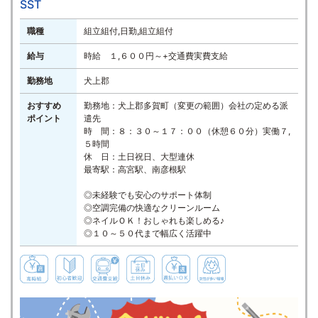
SST
職種
組立組付,日勤,組立組付
給与
時給 １,６００円～+交通費実費支給
勤務地
犬上郡
おすすめ
勤務地：犬上郡多賀町（変更の範囲）会社の定める派
ポイント
遣先
時 間：８：３０～１７：００（休憩６０分）実働７,
５時間
休 日：土日祝日、大型連休
最寄駅：高宮駅、南彦根駅
◎未経験でも安心のサポート体制
◎空調完備の快適なクリーンルーム
◎ネイルＯＫ！おしゃれも楽しめる♪
◎１０～５０代まで幅広く活躍中
高時給
初心者歓迎
交通費支給
土日休み
週払いＯＫ
女性が多い職場