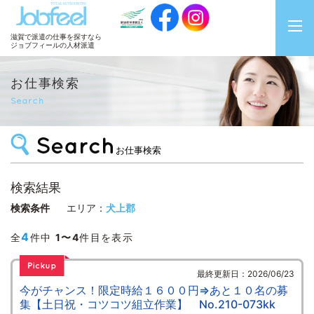
JobFeel
滋賀で派遣の仕事を探すなら
ジョブフィールの人材派遣
お仕事検索
Search
お仕事検索
検索結果
検索条件
エリア：
犬上郡
4
全
件中
1〜4
件目を表示
最終更新日：2026/06/23
今がチャンス！限定時給１６００円⇒あと１０名の募
集【土日祝・コツコツ組立作業】 No.210-073kk