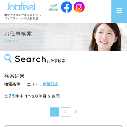
JobFeel
滋賀で派遣の仕事を探すなら
ジョブフィールの人材派遣
お仕事検索
Search
お仕事検索
検索結果
検索条件
エリア：
東近江市
25
全
件中
1〜20
件目を表示
1
2