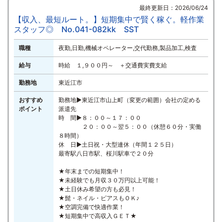
最終更新日：2026/06/24
【収入、最短ルート。】短期集中で賢く稼ぐ。軽作業
スタッフ◎ No.041-082kk SST
職種
夜勤,日勤,機械オペレーター,交代勤務,製品加工,検査
給与
時給 １,９００円～ ＋交通費実費支給
勤務地
東近江市
おすすめ
勤務地▶東近江市山上町（変更の範囲）会社の定める
ポイント
派遣先
時 間▶８：００～１７：００
２０：００～翌５：００（休憩６０分・実働
８時間）
休 日▶土日祝・大型連休（年間１２５日）
最寄駅八日市駅、桜川駅車で２０分
★年末までの短期集中！
★未経験でも月収３０万円以上可能！
★土日休み希望の方も必見！
★髭・ネイル・ピアスもＯＫ♪
★空調完備で快適作業！
★短期集中で高収入ＧＥＴ★