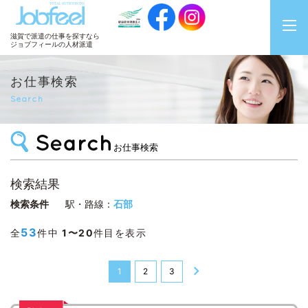
JobFeel
滋賀で派遣の仕事を探すなら
ジョブフィールの人材派遣
お仕事検索
Search
お仕事検索
検索結果
検索条件
駅・路線：
石部
53
全
件中
1〜20
件目を表示
1
2
3