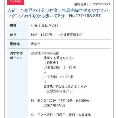
最終更新日：2026/06/24
入荷した商品の仕分け作業／空調完備で働きやすさバ
ツグン／石部駅から歩いて8分 No.177-193 SST
職種
仕分け,日勤,その他
給与
時給 1,350円～ +交通費実費支給
勤務地
湖南市
おすすめ
勤務地▷湖南市石部
ポイント
電車でも通えちゃう♪
【通勤例】
JR貴生川駅 8：20 発
↓
JR石部駅 8：33 着
↓
徒歩8分で会社に着きます☆彡
（交通費の支給アリ）
時 間▷9時00分～17時45分（休憩60分）
実働7時間45分
休 日▷土曜日・日曜日・祝日・大型連休