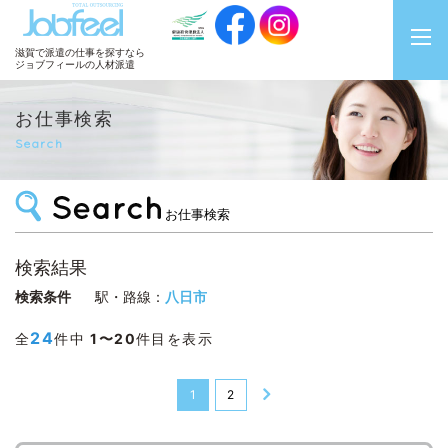
JobFeel
滋賀で派遣の仕事を探すなら
ジョブフィールの人材派遣
お仕事検索
Search
お仕事検索
検索結果
検索条件
駅・路線：
八日市
24
全
件中
1〜20
件目を表示
1
2