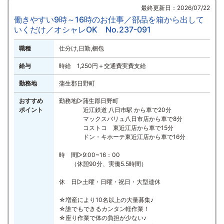
最終更新日：2026/07/22
働きやすい9時～16時のお仕事／部品を箱から出して
いくだけ／オシャレOK No.237-091
職種
仕分け,日勤,梱包
給与
時給 1,250円＋交通費実費支給
勤務地
蒲生郡日野町
おすすめ
勤務地▷蒲生郡日野町
ポイント
近江鉄道 八日市駅 から車で20分
マックスバリュ八日市店から車で8分
コストコ 東近江店から車で15分
ドン・キホーテ東近江店から車で16分
時 間▷9:00~16：00
（休憩90分、実働5.5時間）
休 日▷土曜・日曜・祝日・大型連休
☆増産により10名以上の大量募集♪
☆誰でもできるカンタン軽作業！
☆座り作業で体の負担が少ない♪