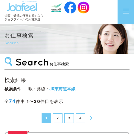
JobFeel
滋賀で派遣の仕事を探すなら
ジョブフィールの人材派遣
お仕事検索
Search
お仕事検索
検索結果
検索条件
駅・路線：
JR東海道本線
74
全
件中
1〜20
件目を表示
1
2
3
4