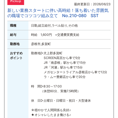
最終更新日：2026/06/23
新しい業務スタートに伴い高時給！落ち着いた雰囲気
の職場でコツコツ組み立て No.210-080 SST
職種
日勤,組立組付,ラベル貼り,その他
給与
時給 1,600円 +交通費実費支給
勤務地
彦根市,多賀町
おすすめ
勤務地▷犬上郡多賀町
ポイント
SCREEN高宮から車で5分
JR「南彦根」駅から車で15分
JR「河瀬」駅から車で15分
メガセンタートライアル彦根店から車で12分
ラ・ムー豊郷店から車で20分
時 間▷8:30～17:00
（休憩60分、実働7.5時間）
休 日▷土曜日・日曜日・祝日・大型連休
☆穏やかで人間関係も良好♪
★オシャレしたまま働ける♪