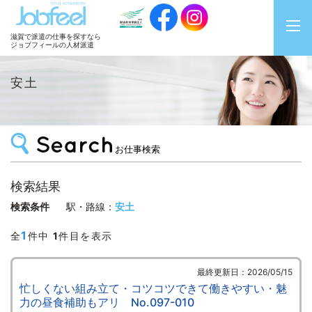
JobFeel
滋賀で派遣の仕事を探すなら
ジョブフィールの人材派遣
安土
お仕事検索
検索結果
検索条件
駅・路線：
安土
1
全
件中
1
件目を表示
最終更新日：2026/05/15
忙しくない組み立て・コツコツできて働きやすい・魅
力の昼食補助もアリ No.097-010