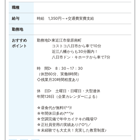
職種
給与
時給 1,350円～+交通費実費支給
勤務地
おすすめ
勤務地▷東近江市柴原南町
ポイント
コストコ八日市から車で10分
近江八幡からも30分圏内！
八日市ドン・キホーテから車で7分
時 間▷ 8：30～17：30
（休憩60分、実働8時間）
◇残業月20時間程度あり
休 日▷ 土曜日・日曜日・大型連休
年間126日（企業カレンダーによる）
☆昼食代が無料!(^^)!
☆年間休日多め(*^^)v
☆空調完備で年中カイテキの職場♡
☆正社員登用の実績あり(^O^)／
☆未経験でも大丈夫！充実した教育制度♪