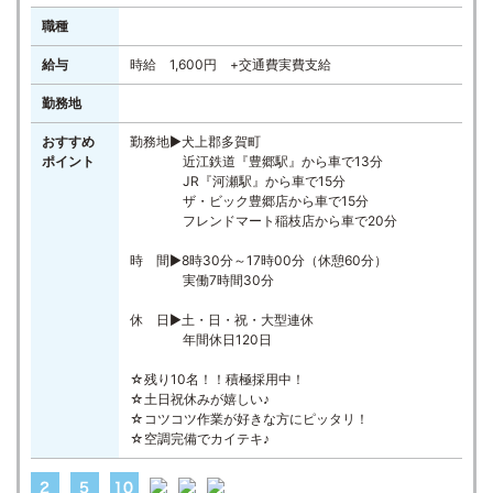
職種
給与
時給 1,600円 +交通費実費支給
勤務地
おすすめ
勤務地▶犬上郡多賀町
ポイント
近江鉄道『豊郷駅』から車で13分
JR『河瀬駅』から車で15分
ザ・ビック豊郷店から車で15分
フレンドマート稲枝店から車で20分
時 間▶8時30分～17時00分（休憩60分）
実働7時間30分
休 日▶土・日・祝・大型連休
年間休日120日
☆残り10名！！積極採用中！
☆土日祝休みが嬉しい♪
☆コツコツ作業が好きな方にピッタリ！
☆空調完備でカイテキ♪