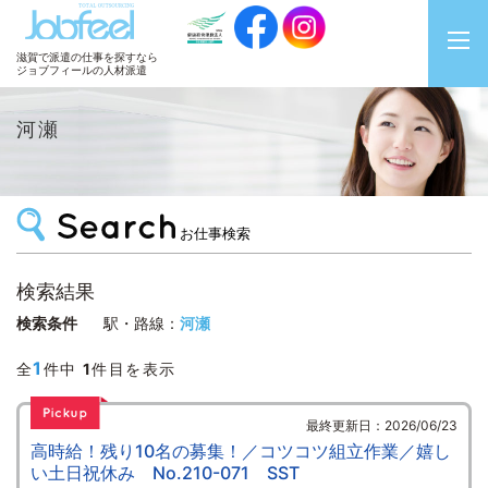
JobFeel
滋賀で派遣の仕事を探すなら
ジョブフィールの人材派遣
河瀬
お仕事検索
検索結果
検索条件
駅・路線：
河瀬
1
全
件中
1
件目を表示
最終更新日：2026/06/23
高時給！残り10名の募集！／コツコツ組立作業／嬉し
い土日祝休み No.210-071 SST