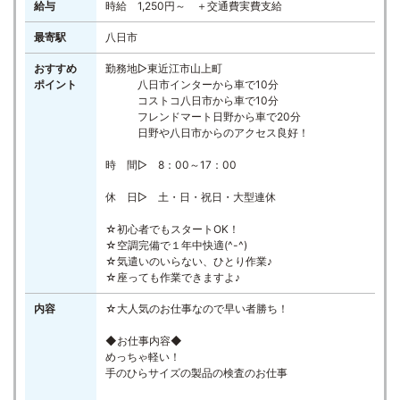
給与
時給 1,250円～ ＋交通費実費支給
最寄駅
八日市
おすすめ
勤務地▷東近江市山上町
ポイント
八日市インターから車で10分
コストコ八日市から車で10分
フレンドマート日野から車で20分
日野や八日市からのアクセス良好！
時 間▷ 8：00～17：00
休 日▷ 土・日・祝日・大型連休
☆初心者でもスタートOK！
☆空調完備で１年中快適(^-^)
☆気遣いのいらない、ひとり作業♪
☆座っても作業できますよ♪
内容
☆大人気のお仕事なので早い者勝ち！
◆お仕事内容◆
めっちゃ軽い！
手のひらサイズの製品の検査のお仕事