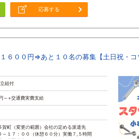
応募する
給１６００円⇒あと１０名の募集【土日祝・
組立組付
円～+交通費実費支給
多賀町（変更の範囲）会社の定める派遣先
０～１７：００（休憩６０分）実働７,５時間