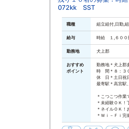
072kk SST
職種
組立組付,日勤,
給与
時給 １,６００
勤務地
犬上郡
おすすめ
勤務地＊犬上郡
ポイント
時 間＊８：３
休 日＊土日祝
最寄駅＊高宮駅
＊こつこつ作業
＊未経験ＯＫ！
＊ネイルＯＫ！
＊Ｗｉ－Ｆｉ完
高時給
初心者歓