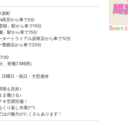
多賀町
高宮から車で5分
」駅から車で15分
駅から車で15分
トライアル彦根店から車で12分
店から車で20分
:00
実働7.5時間）
・日曜日・祝日・大型連休
関係も良好♪
まま働ける♪
テキ空調完備！
くり返し作業(^^)
ではの魅力がたくさんあります！