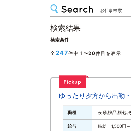
お仕事検索
検索結果
検索条件
247
全
件中
1〜20
件目を表示
ゆったり夕方から出勤・か
職種
夜勤,検品,梱包,
給与
時給 1,500円