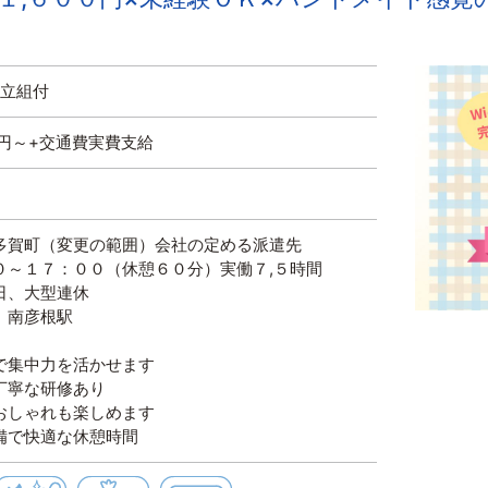
組立組付
円～+交通費実費支給
多賀町（変更の範囲）会社の定める派遣先
０～１７：００（休憩６０分）実働７,５時間
日、大型連休
、南彦根駅
で集中力を活かせます
丁寧な研修あり
おしゃれも楽しめます
備で快適な休憩時間
迎
土日休み
髭・ネイル・ピアスＯＫ
週払いＯＫ
空調完備