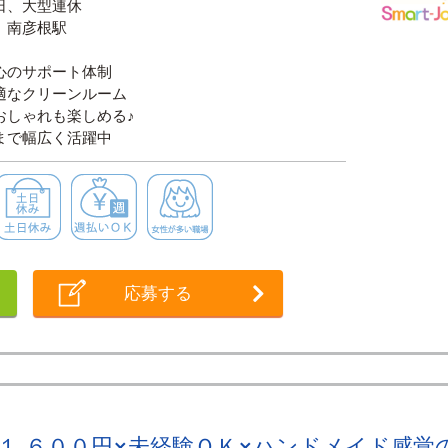
日、大型連休
、南彦根駅
心のサポート体制
適なクリーンルーム
おしゃれも楽しめる♪
まで幅広く活躍中
迎
交通費支給
土日休み
週払いＯＫ
女性が多い職場
応募する
,６００円×未経験ＯＫ×ハンドメイド感覚の軽