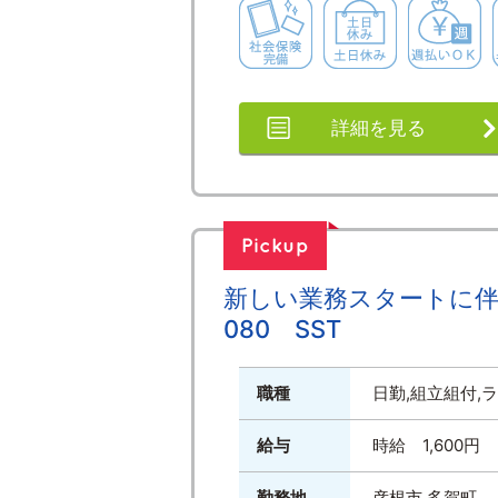
社会保険完備
土日休み
詳細を見る
新しい業務スタートに伴
080 SST
職種
日勤,組立組付,
給与
時給 1,600
勤務地
彦根市,多賀町