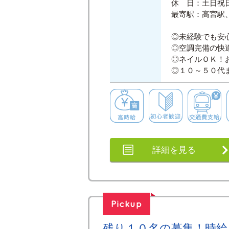
休 日：土日祝
最寄駅：高宮駅
◎未経験でも安
◎空調完備の快
◎ネイルＯＫ！
◎１０～５０代
高時給
初心者歓
詳細を見る
残り１０名の募集！時給１