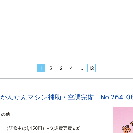
…
1
2
3
4
13
んたんマシン補助・空調完備 No.264-08
その他
～ （研修中は1,450円）+交通費実費支給