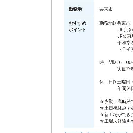
勤務地
栗東市
おすすめ
勤務地▷栗東市
ポイント
JR手原から
JR栗東駅か
平和堂石部店
トライアル湖
時 間▷16：00
実働7時間
休 日▷土曜日
年間休日12
☆夜勤＋高時給
☆土日祝休みで
☆新工場ができ
☆工場未経験も