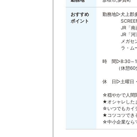
おすすめ
勤務地▷犬上郡
ポイント
SCREEN
JR「南彦根
JR「河瀬」
メガセンター
ラ・ムー豊郷
時 間▷8:30～17
（休憩60分、
休 日▷土曜日
☆穏やかで人間
★オシャレした
☆いつでもカイ
★コツコツできる
☆中小企業なら