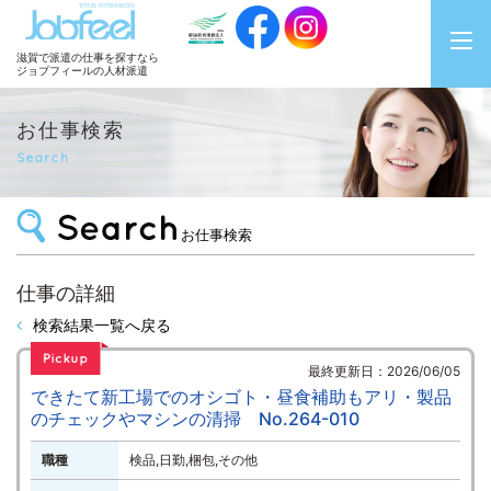
JobFeel
滋賀で派遣の仕事を探すなら
ジョブフィールの人材派遣
お仕事検索
Search
お仕事検索
仕事の詳細
検索結果一覧へ戻る
最終更新日：2026/06/05
できたて新工場でのオシゴト・昼食補助もアリ・製品
のチェックやマシンの清掃 No.264-010
職種
検品,日勤,梱包,その他