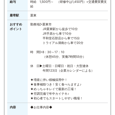
給与
時給 1,500円～ （研修中は1,450円）+交通費実費支
給
最寄駅
栗東
おすすめ
勤務地▷栗東市
ポイント
JR栗東駅から徒歩で10分
JR手原から車で10分
平和堂石部店から車で15分
トライアル湖南から車で20分
時 間▷8：30～17：10
（休憩45分、実働7時間55分）
休 日▶土曜日・日曜日・祝日・大型連休
年間123日（企業カレンダーによる）
★増産に伴い積極採用中！
★食事補助つき！安く食べらますよ♪
★めっちゃキレイで最新の工場！
★空調完備で年中カイテキ♪
★初心者でもスタートしやすい職場！
内容
◆お仕事内容◆