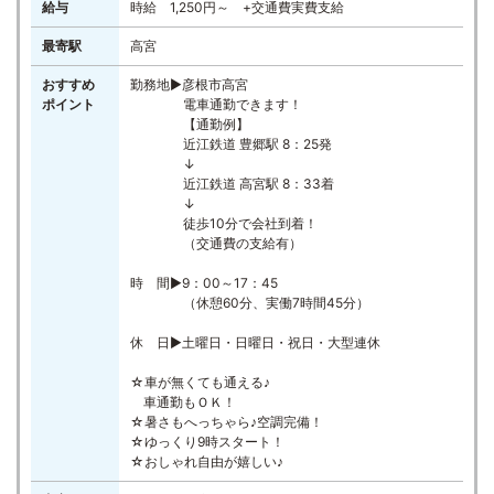
給与
時給 1,250円～ +交通費実費支給
最寄駅
高宮
おすすめ
勤務地▶彦根市高宮
ポイント
電車通勤できます！
【通勤例】
近江鉄道 豊郷駅 8：25発
↓
近江鉄道 高宮駅 8：33着
↓
徒歩10分で会社到着！
（交通費の支給有）
時 間▶9：00～17：45
（休憩60分、実働7時間45分）
休 日▶土曜日・日曜日・祝日・大型連休
☆車が無くても通える♪
車通勤もＯＫ！
☆暑さもへっちゃら♪空調完備！
☆ゆっくり9時スタート！
☆おしゃれ自由が嬉しい♪