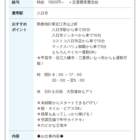
給与
時給 1500円～ ＋交通費実費支給
最寄駅
八日市
おすすめ
勤務地▷東近江市山上町
ポイント
八日市駅から車で20分
八日市インターから車で10分
コストコ八日市店から車で10分
マックスバリュ御園から車で5分
もちろんマイカー通勤OK♪
☆甲賀市・近江八幡市・三重県いなべ市からも通勤可
能！
時 間▷ 8：00 ～ 17：00
20：00 ～翌5：00
休 日▷土日祝 大型連休もアリ
☆未経験からスタートできる(^O^)／
☆髭・ネイル・ピアスOK♪
☆残業もあってしっかり稼げる！
☆空調完備で年中カイテキ♪
☆のどかな立地☆
内容
◆お仕事内容◆