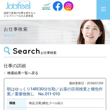
JobFeel
滋賀で派遣の仕事を探すなら
ジョブフィールの人材派遣
お仕事検索
Search
お仕事検索
仕事の詳細
検索結果一覧へ戻る
最終更新日：2026/01/09
朝はゆっくり14時30分出勤／お薬の目視検査と梱包作
業／重量物無し No.011-010
職種
検品,日勤,梱包,ラベル貼り