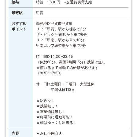
給与
時給 1,600円 +交通費実費支給
最寄駅
甲賀
おすすめ
勤務地▷甲賀市甲賀町
ポイント
ＪＲ「甲賀」駅から徒歩で3分
ザ・ビッグ 甲南店から車で6分
ＪＲ「甲南」駅から車で10分
甲南ゴルフ練習場から車で7分
時 間▷14:30~22:45
（休憩60分、実働7時間15分）残業は無し
☆慣れるまで日勤での研修があります
（8:30~17:30）
休 日▷土曜日・日曜日・大型連休
年間休日118日
☆駅近ッ！
★残業無し！
☆重量物は無し！
★終電前に退勤可能！
☆朝はゆっくり出来る！
内容
★お仕事内容★