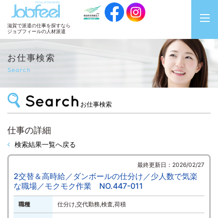
JobFeel
滋賀で派遣の仕事を探すなら
ジョブフィールの人材派遣
お仕事検索
Search
お仕事検索
仕事の詳細
検索結果一覧へ戻る
最終更新日：2026/02/27
2交替＆高時給／ダンボールの仕分け／少人数で気楽
な職場／モクモク作業 NO.447-011
職種
仕分け,交代勤務,検査,荷積