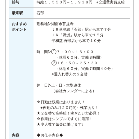
給与
時給１，５５０円～１，９３８円 +交通費実費支給
最寄駅
石部
おすすめ
勤務地▷湖南市菩提寺
ポイント
ＪＲ草津線「石部」駅から車で７分
ＪＲ「野洲」駅から車で１５分
平和堂 石部店から車で１０分
時 間▷①７：００～１６：００
（休憩６０分、実働８時間）
②１６：５０～２５：３０
（休憩６０分、実働７時間４０分）
※週入れ替えの２交替
休 日▷土・日・大型連休
（会社カレンダーによる）
☆日勤は残業はありません！
※夜勤のみ月２０時間～残業あり！
★２交替で高時給！稼ぎたい方必見！
☆作業はシンプルですぐに活躍！
★少人数で気楽に働けます♪
内容
◆お仕事内容◆