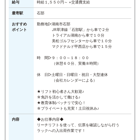
給与
時給１,５５０円～ +交通費支給
最寄駅
石部
おすすめ
勤務地▷湖南市石部
ポイント
JR草津線「石部駅」から車で２分
トライアル湖南から車で１０分
美松ゴルフセンターから車で１０分
マクドナルド甲西店から車で１５分
時 間▷９：００～１８：００
（休憩６０分、実働８時間）
休 日▷土曜日・日曜日・祝日・大型連休
（会社カレンダーによる）
★リフト初心者さん大歓迎♪
☆免許を活かして働ける♪
★教育体制バッチリで安心！
☆プライベートも充実！土日祝休み♪
内容
◆お仕事内容◆
リーチリフトを使って、伝票を確認しながら行う
ラックへの入出荷作業です！