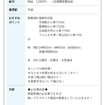
給与
時給 1,250円～ +交通費実費支給
最寄駅
手原
おすすめ
勤務地▷湖南市石部
ポイント
手原駅から車で10分
栗東駅から車で22分
立命館大学から車で15分
フォレオ大津一里山店から車で20
分
時 間▷24時00分～9時00分（休憩65分）
実働7時間55分
休 日▷土曜日・日曜日・大型連休
☆シンプル軽作業！
☆モクモク作業が好きな方にピッタリ！
☆扱う物は軽い物ばかり！
☆夜勤手当もついて稼げる！
内容
◆お仕事内容◆
夜勤専属のお仕事です☆彡
軽いプラスチック製品の検査をしていただきます！