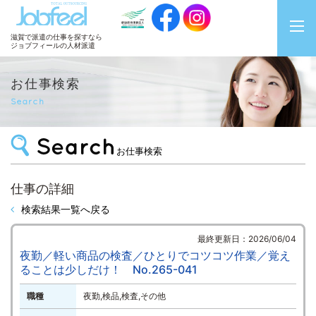
JobFeel
滋賀で派遣の仕事を探すなら
ジョブフィールの人材派遣
お仕事検索
Search
お仕事検索
仕事の詳細
検索結果一覧へ戻る
最終更新日：2026/06/04
夜勤／軽い商品の検査／ひとりでコツコツ作業／覚え
ることは少しだけ！ No.265-041
職種
夜勤,検品,検査,その他