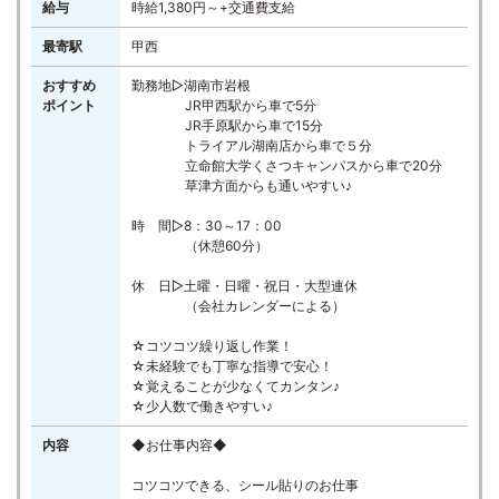
給与
時給1,380円～+交通費支給
最寄駅
甲西
おすすめ
勤務地▷湖南市岩根
ポイント
JR甲西駅から車で5分
JR手原駅から車で15分
トライアル湖南店から車で５分
立命館大学くさつキャンパスから車で20分
草津方面からも通いやすい♪
時 間▷8：30～17：00
（休憩60分）
休 日▷土曜・日曜・祝日・大型連休
（会社カレンダーによる）
☆コツコツ繰り返し作業！
☆未経験でも丁寧な指導で安心！
☆覚えることが少なくてカンタン♪
☆少人数で働きやすい♪
内容
◆お仕事内容◆
コツコツできる、シール貼りのお仕事