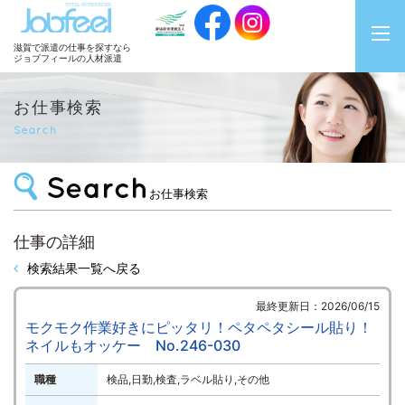
JobFeel
滋賀で派遣の仕事を探すなら
ジョブフィールの人材派遣
お仕事検索
Search
お仕事検索
仕事の詳細
検索結果一覧へ戻る
最終更新日：2026/06/15
モクモク作業好きにピッタリ！ペタペタシール貼り！
ネイルもオッケー No.246-030
職種
検品,日勤,検査,ラベル貼り,その他