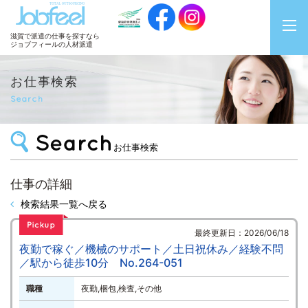
JobFeel
滋賀で派遣の仕事を探すなら
ジョブフィールの人材派遣
お仕事検索
Search
お仕事検索
仕事の詳細
検索結果一覧へ戻る
最終更新日：2026/06/18
夜勤で稼ぐ／機械のサポート／土日祝休み／経験不問
／駅から徒歩10分 No.264-051
職種
夜勤,梱包,検査,その他