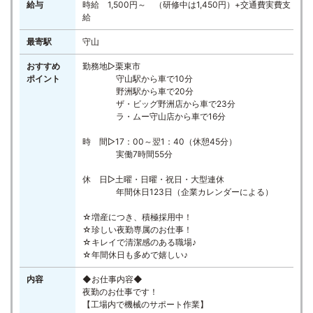
給与
時給 1,500円～ （研修中は1,450円）+交通費実費支
給
最寄駅
守山
おすすめ
勤務地▷栗東市
ポイント
守山駅から車で10分
野洲駅から車で20分
ザ・ビッグ野洲店から車で23分
ラ・ムー守山店から車で16分
時 間▷17：00～翌1：40（休憩45分）
実働7時間55分
休 日▷土曜・日曜・祝日・大型連休
年間休日123日（企業カレンダーによる）
☆増産につき、積極採用中！
☆珍しい夜勤専属のお仕事！
☆キレイで清潔感のある職場♪
☆年間休日も多めで嬉しい♪
内容
◆お仕事内容◆
夜勤のお仕事です！
【工場内で機械のサポート作業】