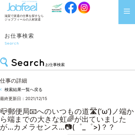
JobFeel
滋賀で派遣の仕事を探すなら
ジョブフィールの人材派遣
お仕事検索
Search
お仕事検索
仕事の詳細
検索結果一覧へ戻る
最終更新日：2021/12/15
📪郵便局📧へのいつもの道🛣(‘ω’)ノ端か
ら端までの大きな虹🌈が出ていました
が…カメラセンス…📷(゜_゜>)？？