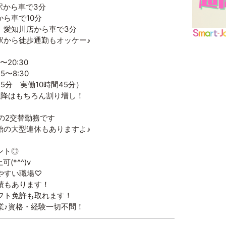
駅から車で3分
車で10分
知川店から車で3分
徒歩通勤もオッケー♪
〜20:30
〜8:30
 実働10時間45分）
もちろん割り増し！
の2交替勤務です
型連休もありますよ♪
ント◎
(*^^)v
やすい職場♡
績もあります！
フト免許も取れます！
業♪資格・経験一切不問！