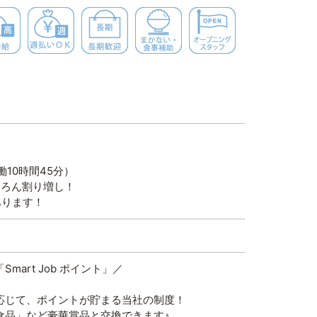
深夜勤務
高時給
週払いＯＫ
長期歓迎
まかない・食事補助
オープニン
少人数の職場
働10時間45分）
ちろん割り増し！
あります！
mart Job ポイント」／
応じて、ポイントが貯まる当社の制度！
食品」など豪華賞品と交換できます♪