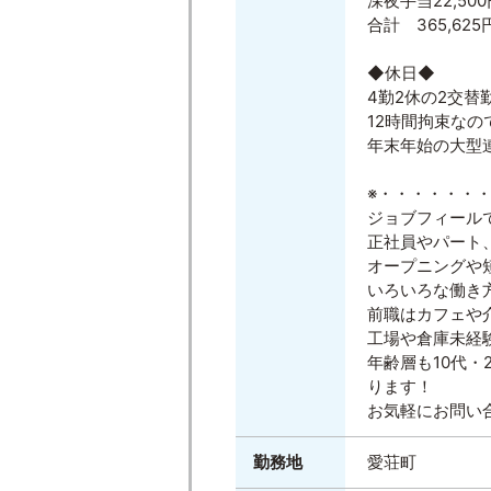
深夜手当22,500
合計 365,625
◆休日◆
4勤2休の2交替
12時間拘束なの
年末年始の大型
※・・・・・・
ジョブフィール
正社員やパート
オープニングや
いろいろな働き
前職はカフェや
工場や倉庫未経
年齢層も10代・
ります！
お気軽にお問い
勤務地
愛荘町