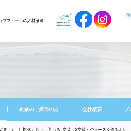
湖
ョブフィールの人材派遣
企業のご担当の方
会社概要
ブ
結果
>
月収30万以上・選べる2交替、3交替・ジュースを作るオシゴト・少