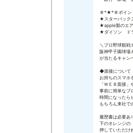
☆*★*☆ポイン
★スターバック
★apple製のエ
★ダイソン ド
＼プロ野球観戦
阪神甲子園球場
が当たるキャン
◆面接について
お持ちのスマホ
「ＷＥＢ面接」
事前に簡単なプ
時間になったら
もちろん来社で
履歴書は必要あ
下のオレンジの
押していただけ