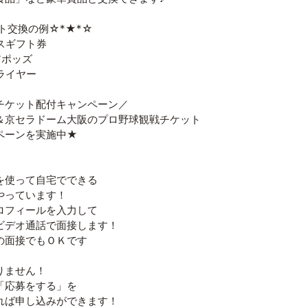
ト交換の例☆*★*☆
スギフト券
アポッズ
ライヤー
チケット配付キャンペーン／
＆京セラドーム大阪のプロ野球観戦チケット
ペーンを実施中★
を使って自宅でできる
やっています！
ロフィールを入力して
ビデオ通話で面接します！
の面接でもＯＫです
りません！
「応募をする」を
れば申し込みができます！