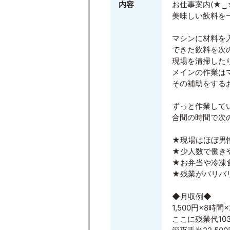
内容
お仕事案内(★‿
美味しい飲料を
マシンに材料を
できた飲料を次
現場を清掃した
メインの作業は
その補助をする
ずっと作業して
合間の時間で次
★現場はほぼ男性!(
★少人数で働き
★お弁当や冷凍
★残業がバリバリ
◆月収例◆
1,500円×8時間×
ここに残業代103