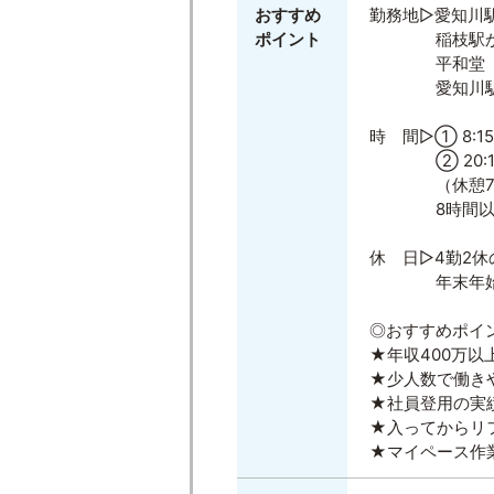
おすすめ
勤務地▷愛知川
ポイント
稲枝駅から
平和堂 愛
愛知川駅から
時 間▷① 8:15
② 20:15
（休憩75分
8時間以降は
休 日▷4勤2休
年末年始の大
◎おすすめポイ
★年収400万以上可
★少人数で働き
★社員登用の実
★入ってからリ
★マイペース作