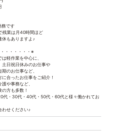
円
円
勤務です
で残業は月40時間ほど
連休もありますよ♪
・・・・・・・・※
では軽作業を中心に、
、土日祝日休みのお仕事や
短期のお仕事など、
方に合ったお仕事をご紹介！
介護や事務など、
験の方も多数！
20代・30代・40代・50代・60代と様々働かれてお
合わせください♪