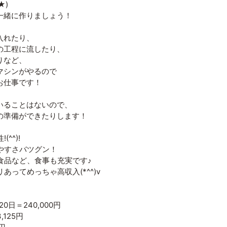
★)
一緒に作りましょう！
入れたり、
の工程に流したり、
りなど、
マシンがやるので
お仕事です！
いることはないので、
の準備ができたりします！
^^)!
やすさバツグン！
食品など、食事も充実です♪
あってめっちゃ高収入(*^^)v
20日＝240,000円
,125円