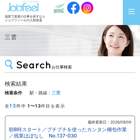
JobFeel
滋賀で派遣の仕事を探すなら
ジョブフィールの人材派遣
三雲
お仕事検索
検索結果
検索条件
駅・路線：
三雲
13
全
件中
1〜13
件目を表示
最終更新日：2026/08/06
朝8時スタート／プチプチを使ったカンタン梱包作業
／残業ほぼなし No.137-030