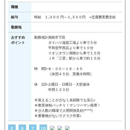
職種
給与
時給 １,３００ 円～１,３５０円 +交通費実費支給
勤務地
おすすめ
勤務地▷湖南市下田
ポイント
ダイハツ滋賀工場より車で５分
平和堂甲西店より車で１０分
イオンタウン湖南から車で１５分
ＪＲ「三雲」駅から車で約１５分
時 間▷８：００～１６：４５
（休憩４５分、実働８時間）
休 日▷土曜日・日曜日・大型連休
年間１２０日
☆覚えることが少なく未経験でも安心♪
☆教育体制バッチリ！マンツーマン指導！
☆少人数の職場で人間関係良好(*^^*)
☆重量物がないラクラク作業♪