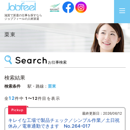
JobFeel
滋賀で派遣の仕事を探すなら
ジョブフィールの人材派遣
栗東
お仕事検索
検索結果
検索条件
駅・路線：
栗東
12
全
件中
1〜12
件目を表示
最終更新日：2026/06/12
キレイな工場で製品チェック／シンプル作業／土日祝
休み／電車通勤できます No.264-017