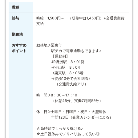
職種
給与
時給 1,500円～ （研修中は1,450円）+交通費実費
支給
勤務地
おすすめ
勤務地▷栗東市
ポイント
駅チカで電車通勤もできます♪
【通勤例】
JR野洲駅 8：01発
→守山駅 8：04
→栗東駅 8：06着
→徒歩10分で会社到着♪
（交通費支給アリ）
時 間▷8：30～17：10
（休憩45分、実働7時間55分）
休 日▷土曜日・日曜日・祝日・大型連休
年間123日（企業カレンダーによる）
☆高時給でしっかり稼げる♪
☆土日祝休みでメリハリあって良い◎