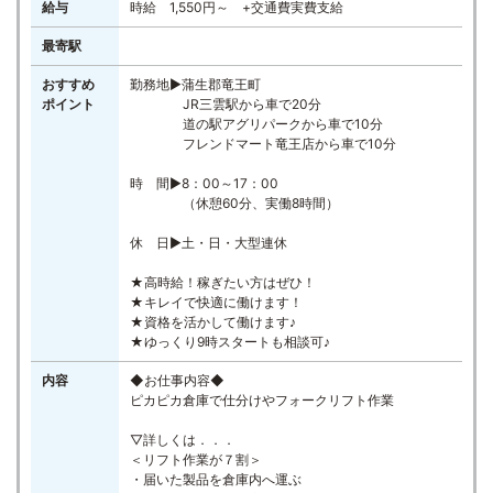
給与
時給 1,550円～ +交通費実費支給
最寄駅
おすすめ
勤務地▶蒲生郡竜王町
ポイント
JR三雲駅から車で20分
道の駅アグリパークから車で10分
フレンドマート竜王店から車で10分
時 間▶8：00～17：00
（休憩60分、実働8時間）
休 日▶土・日・大型連休
★高時給！稼ぎたい方はぜひ！
★キレイで快適に働けます！
★資格を活かして働けます♪
★ゆっくり9時スタートも相談可♪
内容
◆お仕事内容◆
ピカピカ倉庫で仕分けやフォークリフト作業
▽詳しくは．．．
＜リフト作業が７割＞
・届いた製品を倉庫内へ運ぶ