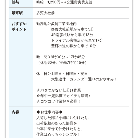
給与
時給 1,250円～+交通費実費支給
最寄駅
多賀大社前
おすすめ
勤務地▷多賀工業団地内
ポイント
多賀大社前駅から車で5分
JR南彦根駅から車で13分
トライアル彦根店から車で17分
豊郷の道の駅から車で10分
時 間▷9時00分～17時45分
（休憩60分、実働7時間45分）
休 日▷土曜日・日曜日・祝日
大型連休 カレンダー通りのおやすみ！
☆バタつかない仕分け作業
☆年中一定温度でカイテキ環境♪
☆コツコツ作業好き必見！
内容
◆お仕事内容◆
入荷した部品を棚に片付けたり、
出荷依頼のあった部品を
台車に乗せて仕分けたりと、
作業はめっちゃシンプル！