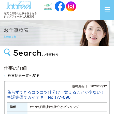
JobFeel
滋賀で派遣の仕事を探すなら
ジョブフィールの人材派遣
お仕事検索
Search
お仕事検索
仕事の詳細
検索結果一覧へ戻る
最終更新日：2026/06/12
焦らずできるコツコツ仕分け・覚えることが少ない！
空調完備でカイテキ No.177-090
職種
仕分け,日勤,梱包,仕分け,ピッキング