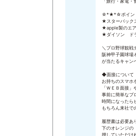
「旅行・家電・
☆*★*☆ポイン
★スターバック
★apple製のエ
★ダイソン ド
＼プロ野球観戦
阪神甲子園球場
が当たるキャン
◆面接について
お持ちのスマホ
「ＷＥＢ面接」
事前に簡単なプ
時間になったら
もちろん来社で
履歴書は必要あ
下のオレンジの
押していただけ