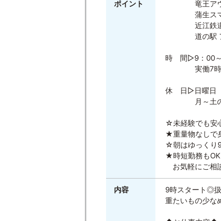
ポイント
竜王アウト
蒲生スマート
近江鉄道 日
道の駅 アグ
時 間▷9：00～
実働7時
休 日▷日曜日
月～土の週
☆未経験でも安
★重量物なしで
☆朝はゆっくり
★時短勤務もOK
お気軽にご相談
内容
9時スタート◎
重たいもの少な