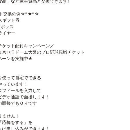
食品」など豪華賞品と交換できます♪
ト交換の例☆*★*☆
スギフト券
アポッズ
ライヤー
チケット配付キャンペーン／
＆京セラドーム大阪のプロ野球観戦チケット
ペーンを実施中★
を使って自宅でできる
やっています！
ロフィールを入力して
ビデオ通話で面接します！
の面接でもＯＫです
りません！
「応募をする」を
れば申し込みができます！