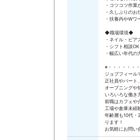
・コツコツ作業
・久しぶりのお
・扶養内やWワ
◆職場環境◆
・ネイル・ピアス
・シフト相談OK
・幅広い年代の
※・・・・・・
ジョブフィール
正社員やパート
オープニングや
いろいろな働き
前職はカフェや
工場や倉庫未経
年齢層も10代・
ります！
お気軽にお問い