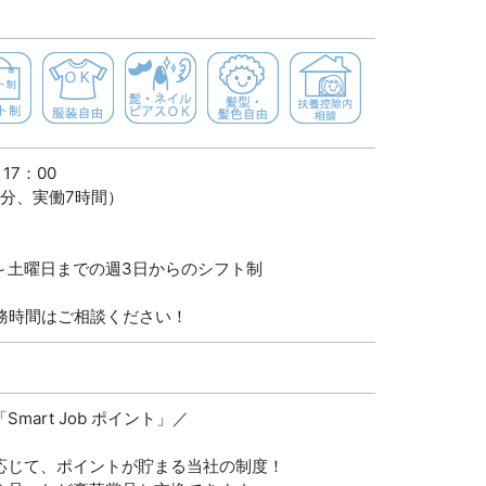
週３～ＯＫ
シフト制
服装自由
髭・ネイル・ピアスＯＫ
髪色自由
扶養控除内
17：00
、実働7時間）
日までの週3日からのシフト制
務時間はご相談ください！
mart Job ポイント」／
応じて、ポイントが貯まる当社の制度！