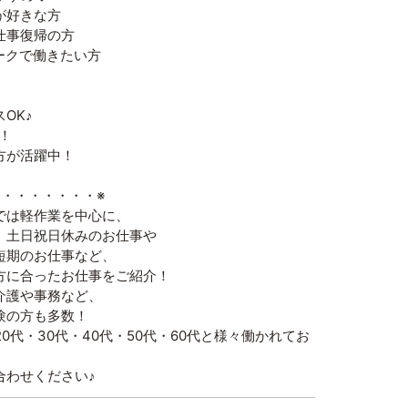
が好きな方
仕事復帰の方
ークで働きたい方
OK♪
！
方が活躍中！
・・・・・・・・※
では軽作業を中心に、
、土日祝日休みのお仕事や
短期のお仕事など、
方に合ったお仕事をご紹介！
介護や事務など、
験の方も多数！
20代・30代・40代・50代・60代と様々働かれてお
合わせください♪