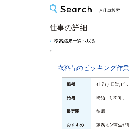
お仕事検索
仕事の詳細
検索結果一覧へ戻る
衣料品のピッキング作業／
職種
仕分け,日勤,ピ
給与
時給 1,200
最寄駅
篠原
おすすめ
勤務地▷蒲生郡