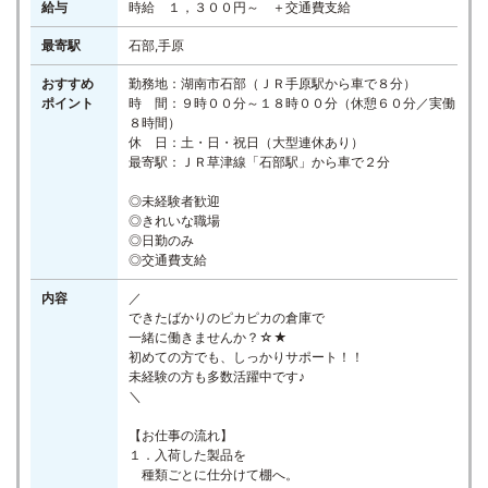
給与
時給 １，３００円～ ＋交通費支給
最寄駅
石部,手原
おすすめ
勤務地：湖南市石部（ＪＲ手原駅から車で８分）
ポイント
時 間：９時００分～１８時００分（休憩６０分／実働
８時間）
休 日：土・日・祝日（大型連休あり）
最寄駅：ＪＲ草津線「石部駅」から車で２分
◎未経験者歓迎
◎きれいな職場
◎日勤のみ
◎交通費支給
内容
／
できたばかりのピカピカの倉庫で
一緒に働きませんか？☆★
初めての方でも、しっかりサポート！！
未経験の方も多数活躍中です♪
＼
【お仕事の流れ】
１．入荷した製品を
種類ごとに仕分けて棚へ。