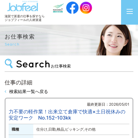
JobFeel
滋賀で派遣の仕事を探すなら
ジョブフィールの人材派遣
お仕事検索
Search
お仕事検索
仕事の詳細
検索結果一覧へ戻る
最終更新日：2026/05/01
力不要の軽作業！出来立て倉庫で快適×土日祝休みの
安定ワーク No.152-103kk
職種
仕分け,日勤,検品,ピッキング,その他