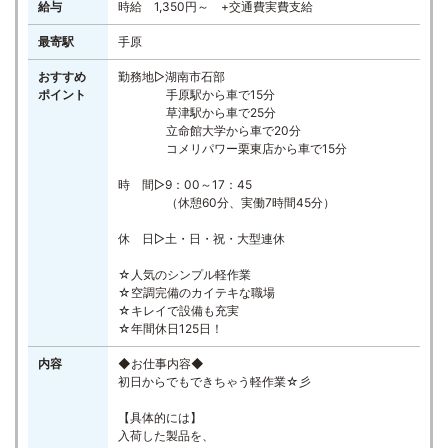
給与
時給 1,350円～ +交通費実費支給
最寄駅
手原
おすすめ
勤務地▷湖南市石部
ポイント
手原駅から車で15分
草津駅から車で25分
立命館大学から車で20分
コメリパワー栗東店から車で15分
時 間▷9：00～17：45
（休憩60分、実働7時間45分）
休 日▷土・日・祝・大型連休
☆人気のシンプル軽作業
☆空調完備のカイテキな職場
☆キレイで設備も充実
☆年間休日125日！
内容
◆お仕事内容◆
初日からでもできちゃう軽作業☆彡
【具体的には】
入荷した製品を、