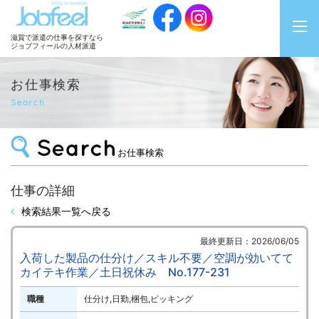
JobFeel
滋賀で派遣の仕事を探すなら
ジョブフィールの人材派遣
お仕事検索
Search
お仕事検索
仕事の詳細
検索結果一覧へ戻る
最終更新日：2026/06/05
入荷した製品の仕分け／スキル不要／空調が効いてて
カイテキ作業／土日祝休み No.177-231
職種
仕分け,日勤,梱包,ピッキング