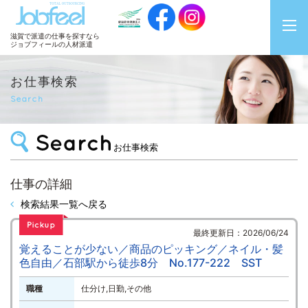
JobFeel
滋賀で派遣の仕事を探すなら
ジョブフィールの人材派遣
お仕事検索
Search
お仕事検索
仕事の詳細
検索結果一覧へ戻る
最終更新日：2026/06/24
覚えることが少ない／商品のピッキング／ネイル・髪
色自由／石部駅から徒歩8分 No.177-222 SST
職種
仕分け,日勤,その他