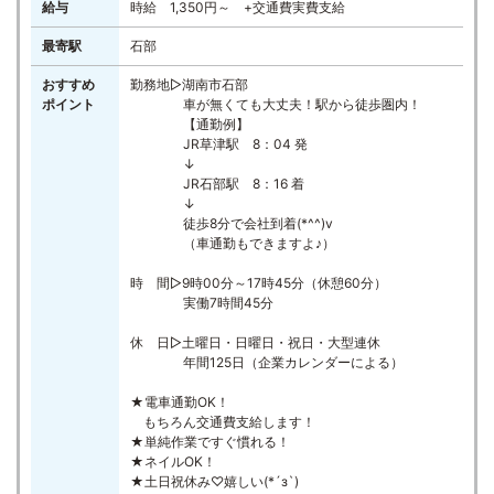
給与
時給 1,350円～ +交通費実費支給
最寄駅
石部
おすすめ
勤務地▷湖南市石部
ポイント
車が無くても大丈夫！駅から徒歩圏内！
【通勤例】
JR草津駅 8：04 発
↓
JR石部駅 8：16 着
↓
徒歩8分で会社到着(*^^)v
（車通勤もできますよ♪）
時 間▷9時00分～17時45分（休憩60分）
実働7時間45分
休 日▷土曜日・日曜日・祝日・大型連休
年間125日（企業カレンダーによる）
★電車通勤OK！
もちろん交通費支給します！
★単純作業ですぐ慣れる！
★ネイルOK！
★土日祝休み♡嬉しい(*´з`)