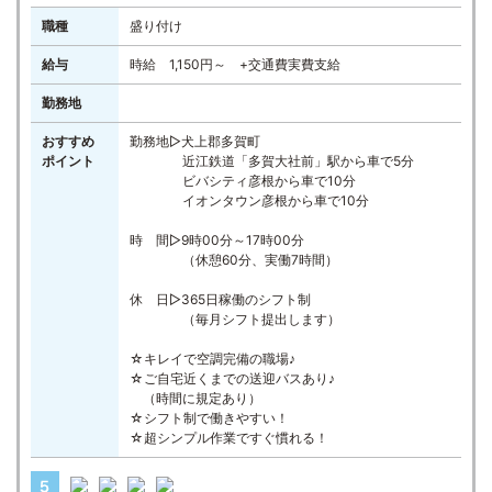
職種
盛り付け
給与
時給 1,150円～ +交通費実費支給
勤務地
おすすめ
勤務地▷犬上郡多賀町
ポイント
近江鉄道「多賀大社前」駅から車で5分
ビバシティ彦根から車で10分
イオンタウン彦根から車で10分
時 間▷9時00分～17時00分
（休憩60分、実働7時間）
休 日▷365日稼働のシフト制
（毎月シフト提出します）
☆キレイで空調完備の職場♪
☆ご自宅近くまでの送迎バスあり♪
（時間に規定あり）
☆シフト制で働きやすい！
☆超シンプル作業ですぐ慣れる！