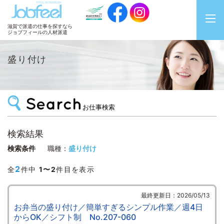
JobFeel
滋賀で派遣の仕事を探すなら
ジョブフィールの人材派遣
盛り付け
お仕事検索
検索結果
検索条件
職種：
盛り付け
2
全
件中
1〜2
件目を表示
最終更新日：2026/05/13
お弁当の盛り付け／簡単すぎるシンプル作業／週4日
からOK／シフト制 No.207-060