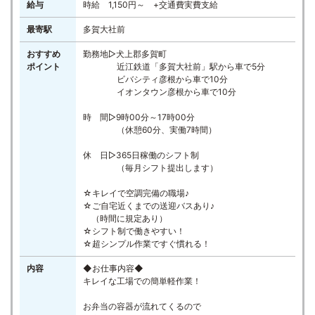
給与
時給 1,150円～ +交通費実費支給
最寄駅
多賀大社前
おすすめ
勤務地▷犬上郡多賀町
ポイント
近江鉄道「多賀大社前」駅から車で5分
ビバシティ彦根から車で10分
イオンタウン彦根から車で10分
時 間▷9時00分～17時00分
（休憩60分、実働7時間）
休 日▷365日稼働のシフト制
（毎月シフト提出します）
☆キレイで空調完備の職場♪
☆ご自宅近くまでの送迎バスあり♪
（時間に規定あり）
☆シフト制で働きやすい！
☆超シンプル作業ですぐ慣れる！
内容
◆お仕事内容◆
キレイな工場での簡単軽作業！
お弁当の容器が流れてくるので