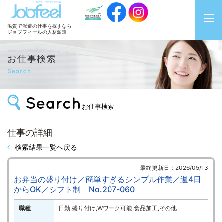
JobFeel
滋賀で派遣の仕事を探すなら
ジョブフィールの人材派遣
お仕事検索
Search
お仕事検索
仕事の詳細
検索結果一覧へ戻る
最終更新日：2026/05/13
お弁当の盛り付け／簡単すぎるシンプル作業／週4日
からOK／シフト制 No.207-060
職種
日勤,盛り付け,Wワーク可能,食品加工,その他