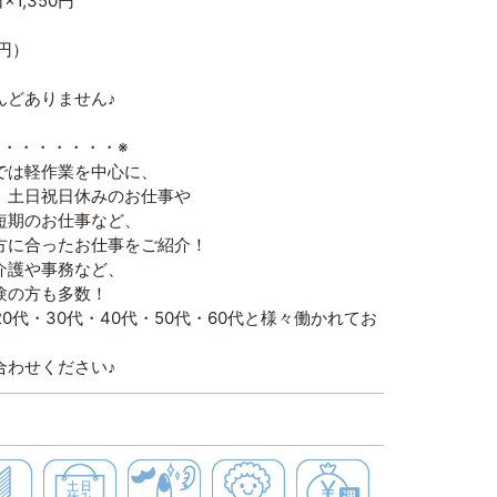
×1,350円
3円）
んどありません♪
・・・・・・・・※
では軽作業を中心に、
、土日祝日休みのお仕事や
短期のお仕事など、
方に合ったお仕事をご紹介！
介護や事務など、
験の方も多数！
20代・30代・40代・50代・60代と様々働かれてお
合わせください♪
高時給
初心者歓迎
土日休み
髭・ネイル・ピアスＯＫ
髪色自由
週払いＯＫ