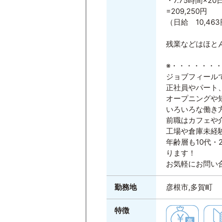
・7.75時間×20日
=209,250円
（日給 10,46
残業などはほと
※・・・・・・
ジョブフィール
正社員やパート
オープニングや
いろいろな働き
前職はカフェや
工場や倉庫未経
年齢層も10代・
ります！
お気軽にお問い
勤務地
彦根市,多賀町
特徴