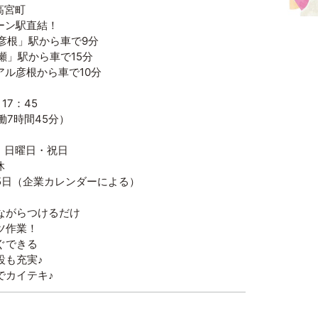
高宮町
駅直結！
」駅から車で9分
駅から車で15分
根から車で10分
17：45
働7時間45分）
・日曜日・祝日
休
（企業カレンダーによる）
ながらつけるだけ
ツ作業！
ぐできる
設も充実♪
でカイテキ♪