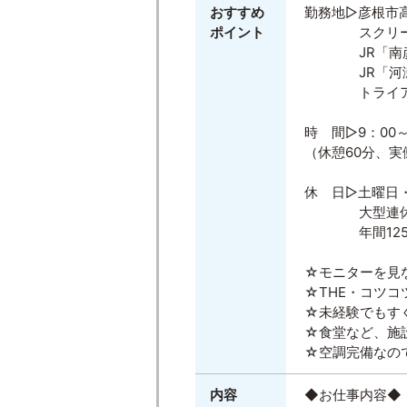
おすすめ
勤務地▷彦根市
ポイント
スクリーン
JR「南彦根
JR「河瀬」
トライアル彦
時 間▷9：00～
（休憩60分、実
休 日▷土曜日
大型連
年間125日
☆モニターを見
☆THE・コツコ
☆未経験でもす
☆食堂など、施
☆空調完備なの
内容
◆お仕事内容◆