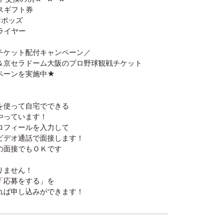
スギフト券
アポッズ
ライヤー
チケット配付キャンペーン／
＆京セラドーム大阪のプロ野球観戦チケット
ペーンを実施中★
を使って自宅でできる
やっています！
ロフィールを入力して
ビデオ通話で面接します！
の面接でもＯＫです
りません！
「応募をする」を
れば申し込みができます！