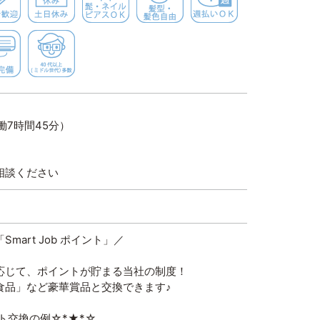
キレイな職場
空調完備
４０代以上（ミドル世代）多数
働7時間45分）
シ
相談ください
mart Job ポイント」／
応じて、ポイントが貯まる当社の制度！
食品」など豪華賞品と交換できます♪
ト交換の例☆*★*☆