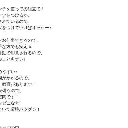
ンチを使っての組立て！
ーツをつけるか、
されているので、
ツをつけていけばオッケー♪
ツお仕事できるので、
手な方でも安定☆
自動で用意されるので、
つこともナシ♪
めやすい♪
がかかるので、
教育があります！
完備なので、
空間です！
ンビニなど
いて環境バツグン！