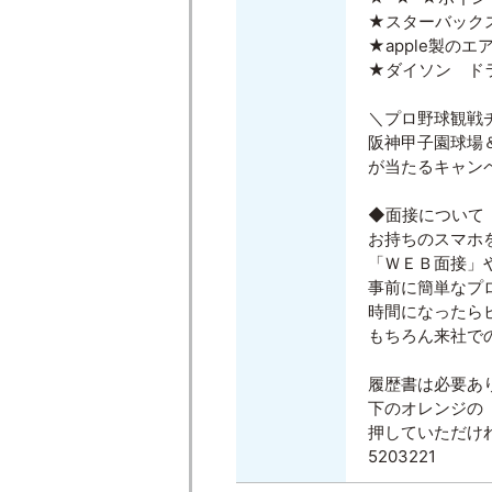
★スターバック
★apple製のエ
★ダイソン ド
＼プロ野球観戦
阪神甲子園球場
が当たるキャン
◆面接について
お持ちのスマホ
「ＷＥＢ面接」
事前に簡単なプ
時間になったら
もちろん来社で
履歴書は必要あ
下のオレンジの
押していただけ
5203221