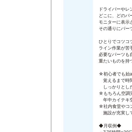
ドライバーやレ
どこに、どのパ
モニターに表示
その通りにパー
ひとりでコツコ
ライン作業が苦
必要なパーツも
重たいものを持
☆初心者でも始
覚えるまで時間
しっかりとした
☆もちろん空調
年中カイテキ
☆社内食堂やコ
施設が充実して
◆月収例◆