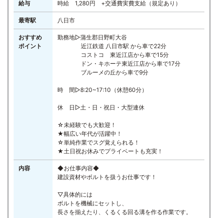
給与
時給 1,280円 +交通費実費支給（規定あり）
最寄駅
八日市
おすすめ
勤務地▷蒲生郡日野町大谷
ポイント
近江鉄道 八日市駅 から車で22分
コストコ 東近江店から車で15分
ドン・キホーテ東近江店から車で17分
ブルーメの丘から車で9分
時 間▷8:20~17:10（休憩60分）
休 日▷土・日・祝日・大型連休
☆未経験でも大歓迎！
★幅広い年代が活躍中！
☆単純作業でスグ覚えられる！
★土日祝お休みでプライベートも充実！
内容
◆お仕事内容◆
建設資材やボルトを扱うお仕事です！
▽具体的には
ボルトを機械にセットし、
長さを揃えたり、くるくる回る溝を作る作業です。