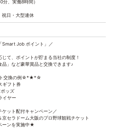
、実働8時間）
・祝日・大型連休
mart Job ポイント」／
応じて、ポイントが貯まる当社の制度！
食品」など豪華賞品と交換できます♪
ト交換の例☆*★*☆
スギフト券
アポッズ
ライヤー
チケット配付キャンペーン／
＆京セラドーム大阪のプロ野球観戦チケット
ペーンを実施中★