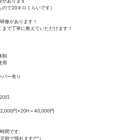
荷があります
ので20キロくらいです）
は研修があります！
まで丁寧に教えていただけます！
！
体制
使用
ーバー有り
×20日
,000円×20H＝40,000円
2時間です。
定時で帰れます(^^♪