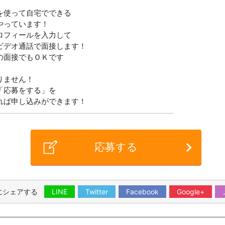
を使って自宅でできる
やっています！
ロフィールを入力して
ビデオ通話で面接します！
の面接でもＯＫです
りません！
「応募をする」を
れば申し込みができます！
応募する
にシェアする
LINE
Twitter
Facebook
Google+