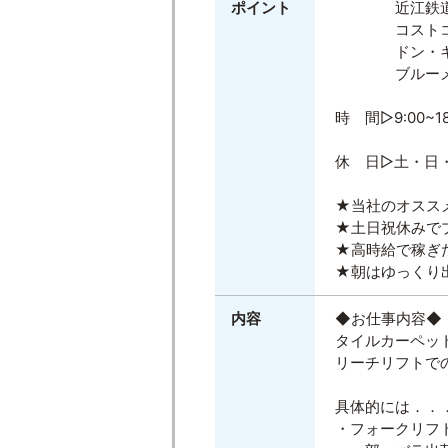
ポイント
近江鉄道 八
コストコ 東
ドン・キホー
ブルーメの
時 間▷9:00~1
休 日▷土・日
★当社のオスス
★土日祝休みで
★高時給で稼ぎ
★朝はゆっくり
内容
◆お仕事内容◆
タイルカーペッ
リーチリフトで
具体的には．．
・フォークリフ