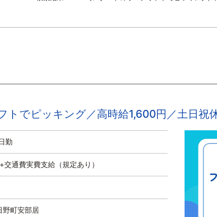
トでピッキング／高時給1,600円／土日祝休み 
日勤
円 +交通費実費支給（規定あり）
日野町安部居