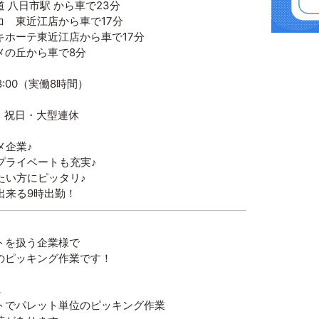
日市駅 から車で23分
近江店から車で17分
テ東近江店から車で17分
丘から車で8分
8:00（実働8時間）
・祝日・大型連休
メ企業♪
プライベートも充実♪
たい方にピッタリ♪
出来る9時出勤！
トを扱う企業様で
のピッキング作業です！
．
トでパレット単位のピッキング作業