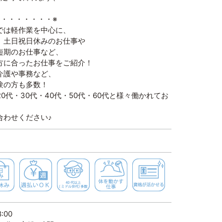
・・・・・・・・※
では軽作業を中心に、
、土日祝日休みのお仕事や
短期のお仕事など、
方に合ったお仕事をご紹介！
介護や事務など、
験の方も多数！
20代・30代・40代・50代・60代と様々働かれてお
合わせください♪
高時給
土日休み
週払いＯＫ
４０代以上（ミドル世代）多数
体を動かす仕事
資格が活か
:00