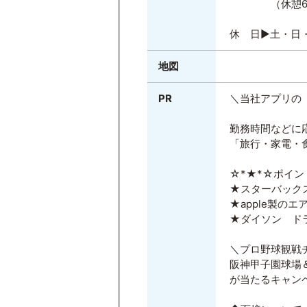
（休憩60分
休 日▶土・日
地図
PR
＼当社アプリの「S
勤務時間などに
「旅行・家電・
☆*★*☆ポイン
★スターバック
★apple製のエ
★ダイソン ド
＼プロ野球観戦
阪神甲子園球場
が当たるキャン