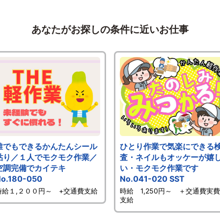
あなたがお探しの条件に近いお仕事
誰でもできるかんたんシール
ひとり作業で気楽にできる
貼り／１人でモクモク作業／
査・ネイルもオッケーが嬉
空調完備でカイテキ
い・モクモク作業です
o.180-050
No.041-020 SST
時給１,２００円～ +交通費支給
時給 1,250円～ ＋交通費実費
支給