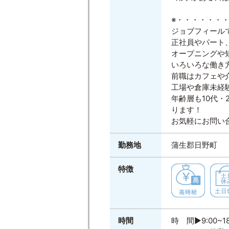
※・・・・・・
ジョブフィール
正社員やパート
オープニングや
いろいろな働き
前職はカフェや
工場や倉庫未経
年齢層も10代・
ります！
お気軽にお問い
勤務地
蒲生郡日野町
特徴
時間
時 間▶9:00~18