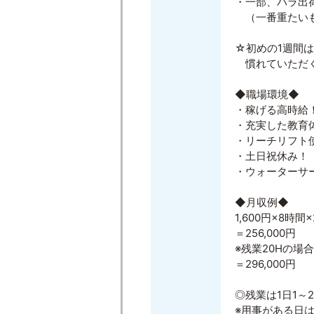
・一部、バラ出
（一番重たいも
☆初めの1週間
慣れていただく
◆職場環境◆
・稼げる高時給
・充実した教育
・リーチリフト
・土日祝休み！
・ウォーターサ
◆月収例◆
1,600円×8時間
＝256,000円
※残業20Hの場合2
＝296,000円
◎残業は1日1～
※用事がある日は