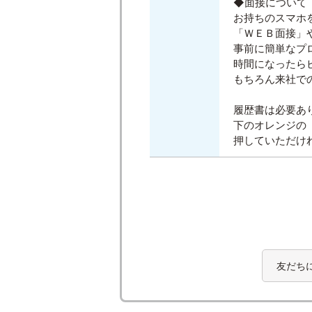
◆面接について
お持ちのスマホ
「ＷＥＢ面接」
事前に簡単なプ
時間になったら
もちろん来社で
履歴書は必要あ
下のオレンジの
押していただけ
友だち