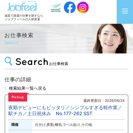
JobFeel
滋賀で派遣の仕事を探すなら
ジョブフィールの人材派遣
お仕事検索
Search
お仕事検索
仕事の詳細
検索結果一覧へ戻る
最終更新日：2026/06/24
夜勤デビューにもピッタリ／シンプルすぎる軽作業／
駅チカ／土日祝休み No.177-262 SST
職種
仕分け,夜勤,梱包,ラベル貼り,その他