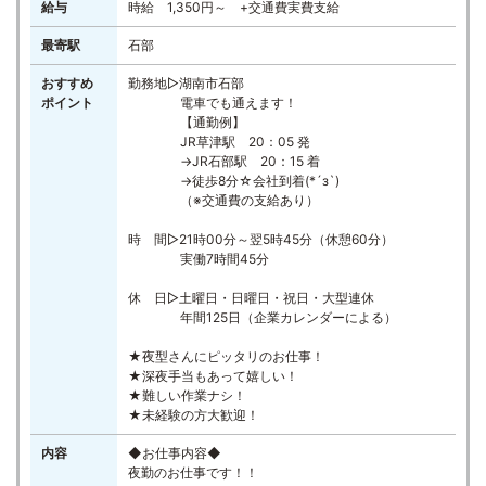
給与
時給 1,350円～ +交通費実費支給
最寄駅
石部
おすすめ
勤務地▷湖南市石部
ポイント
電車でも通えます！
【通勤例】
JR草津駅 20：05 発
→JR石部駅 20：15 着
→徒歩8分☆会社到着(*´з`)
（※交通費の支給あり）
時 間▷21時00分～翌5時45分（休憩60分）
実働7時間45分
休 日▷土曜日・日曜日・祝日・大型連休
年間125日（企業カレンダーによる）
★夜型さんにピッタリのお仕事！
★深夜手当もあって嬉しい！
★難しい作業ナシ！
★未経験の方大歓迎！
内容
◆お仕事内容◆
夜勤のお仕事です！！