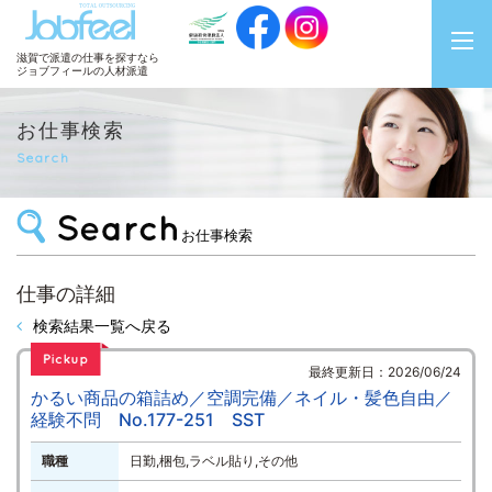
JobFeel
滋賀で派遣の仕事を探すなら
ジョブフィールの人材派遣
お仕事検索
Search
お仕事検索
仕事の詳細
検索結果一覧へ戻る
最終更新日：2026/06/24
かるい商品の箱詰め／空調完備／ネイル・髪色自由／
経験不問 No.177-251 SST
職種
日勤,梱包,ラベル貼り,その他