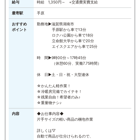
給与
時給 1,350円～ +交通費実費支給
最寄駅
手原
おすすめ
勤務地▶滋賀県湖南市
ポイント
手原駅から車で13分
ロクハ公園から車で18分
立命館大学から車で20分
エイスクエアから車で25分
時 間▶9時00分～17時45分
（休憩60分、実働7.75時間）
休 日▶土・日・祝・大型連休
☆かんたん軽作業！
☆冷暖房完備でカイテキ！
☆残業自由！希望者のみ♪
☆重量物ナシ♪
内容
◆お仕事内容◆
片手サイズの軽い商品の梱包作業
詳しくは▽
自動で商品が仕分けられるので、