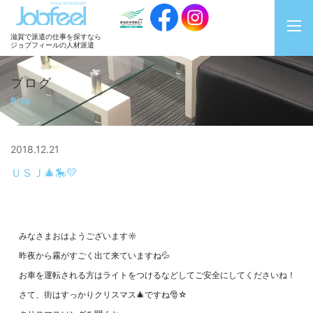
JobFeel
滋賀で派遣の仕事を探すなら
ジョブフィールの人材派遣
ブログ
Blog
2018.12.21
ＵＳＪ🎄🎠💛
みなさまおはようございます☼
昨夜から霧がすごく出て来ていますね💦
お車を運転される方はライトをつけるなどしてご安全にしてくださいね！
さて、街はすっかりクリスマス🎄ですね🎅☆