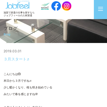
JobFeel
滋賀で派遣の仕事を探すなら
ジョブフィールの人材派遣
ブログ
Blog
2019.03.01
３月スタート♬
こんにちは🙆
本日から３月ですね♬
少し暖かくなり、桜も咲き始めている
みたいで春を感じますね🌸