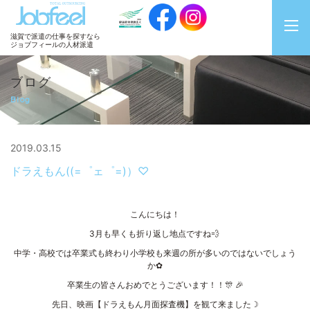
JobFeel
滋賀で派遣の仕事を探すなら
ジョブフィールの人材派遣
ブログ
Blog
2019.03.15
ドラえもん((=゜ェ゜=)）♡
こんにちは！
3月も早くも折り返し地点ですね💨
中学・高校では卒業式も終わり小学校も来週の所が多いのではないでしょう
か✿
卒業生の皆さんおめでとうございます！！🎊 🎉
先日、映画【ドラえもん月面探査機】を観て来ました☽